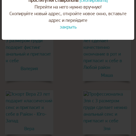
проститутки ставрополь
[скопировать]
Света
Перейти на него нужно вручную!
Скопируйте новый адрес, откройте новое окно, вставьте
Ольга
адрес и перейдите
закрыть
Валерия
Маша
Вера
Эля