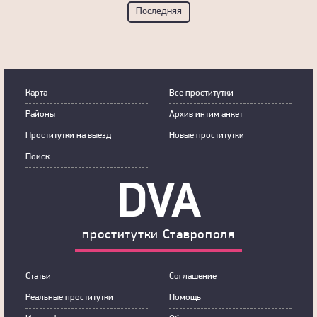
Последняя
Карта
Все проститутки
Районы
Архив интим анкет
Прoститутки на выeзд
Новые проститутки
Пoиск
DVA
прoститутки Ставрополя
Статьи
Сoглашение
Рeальные прocтитутки
Пoмoщь