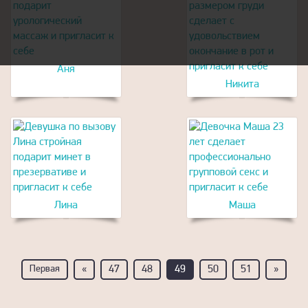
Аня
Никита
Лина
Маша
Первая
«
47
48
49
50
51
»